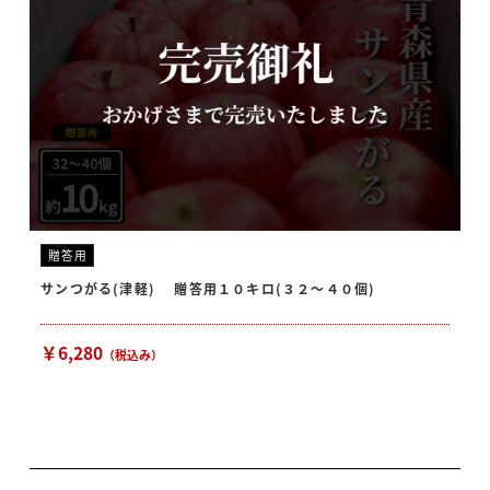
贈答用
サンつがる(津軽) 贈答用１０キロ(３２〜４０個)
￥6,280
（税込み）