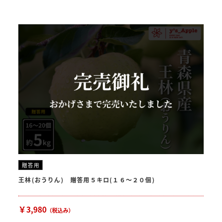
贈答用
王林(おうりん) 贈答用５キロ(１６〜２０個)
￥3,980
（税込み）