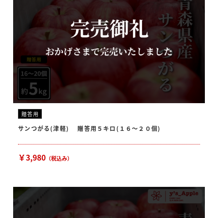
贈答用
サンつがる(津軽) 贈答用５キロ(１６〜２０個)
￥3,980
（税込み）