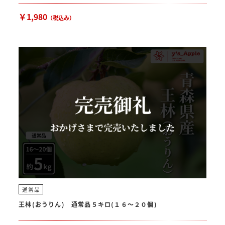
￥1,980
（税込み）
通常品
王林(おうりん) 通常品５キロ(１６〜２０個)