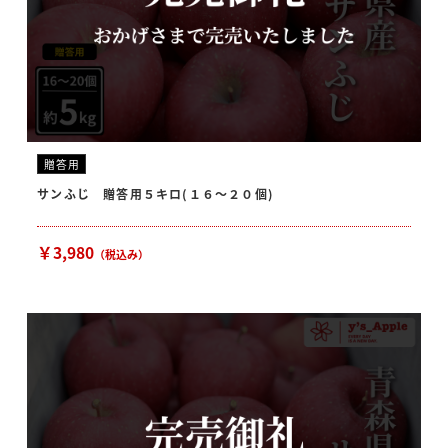
贈答用
サンふじ 贈答用５キロ(１６～２０個)
￥3,980
（税込み）