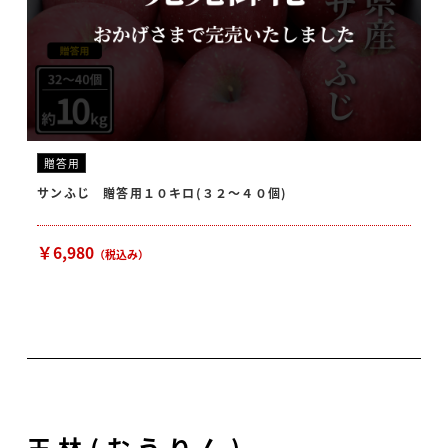
贈答用
サンふじ 贈答用１０キロ(３２～４０個)
￥6,980
（税込み）
王林(おうりん)