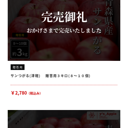
贈答用
サンつがる(津軽) 贈答用３キロ(８〜１０個)
￥2,780
（税込み）