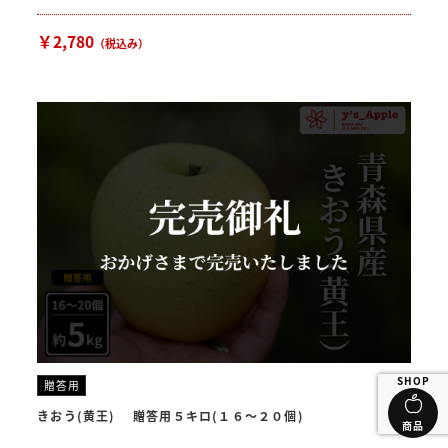
￥2,780
（税込み）
SHOP
贈答用
きおう(黄王) 贈答用５キロ(１６〜２０個)
商品