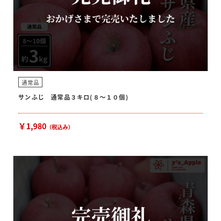
通常品
サンふじ 通常品３キロ(８〜１０個)
￥1,980
（税込み）