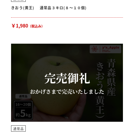
きおう(黄王) 通常品３キロ(８〜１０個)
￥1,980
（税込み）
通常品