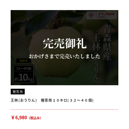
贈答用
王林(おうりん) 贈答用１０キロ(３２〜４０個)
￥6,980
（税込み）