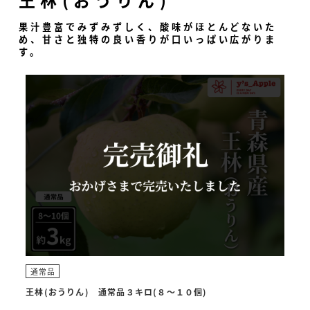
果汁豊富でみずみずしく、酸味がほとんどないた
め、甘さと独特の良い香りが口いっぱい広がりま
す。
通常品
王林(おうりん) 通常品３キロ(８〜１０個)