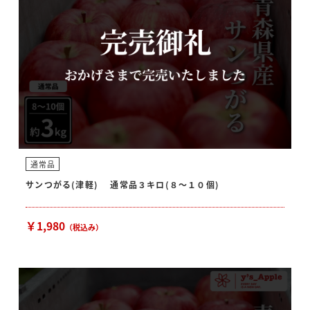
通常品
サンつがる(津軽) 通常品３キロ(８〜１０個)
￥1,980
（税込み）