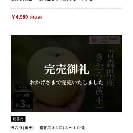
￥4,980
（税込み）
贈答用
きおう(黄王) 贈答用３キロ(８〜１０個)