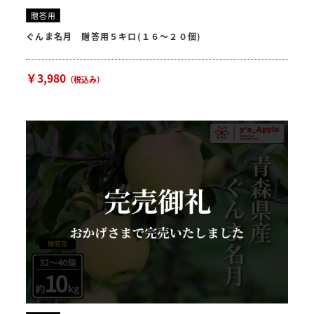
贈答用
ぐんま名月 贈答用５キロ(１６〜２０個)
￥3,980
（税込み）