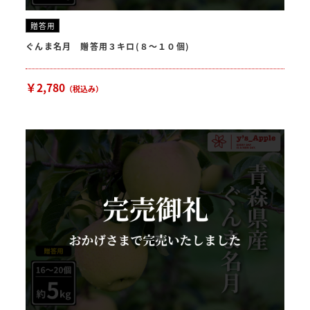
贈答用
ぐんま名月 贈答用３キロ(８〜１０個)
￥2,780
（税込み）