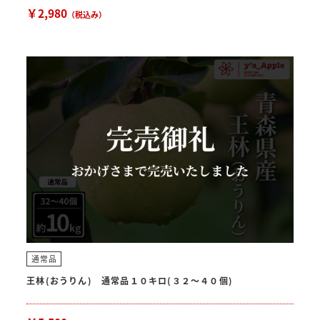
￥2,980
（税込み）
通常品
王林(おうりん) 通常品１０キロ(３２〜４０個)