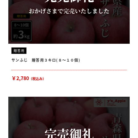
贈答用
サンふじ 贈答用３キロ(８〜１０個)
￥2,780
（税込み）