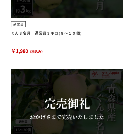
通常品
ぐんま名月 通常品３キロ(８〜１０個)
￥1,980
（税込み）