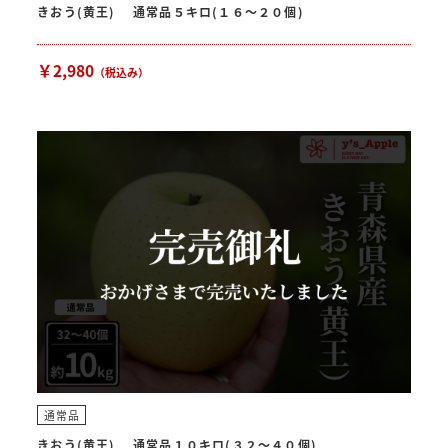
きおう(黄王) 通常品５キロ(１６〜２０個)
￥2,980
（税込み）
通常品
きおう(黄王) 通常品１０キロ(３２〜４０個)