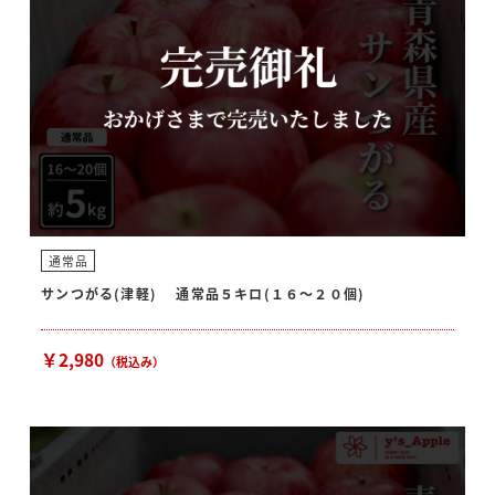
通常品
サンつがる(津軽) 通常品５キロ(１６〜２０個)
￥2,980
（税込み）