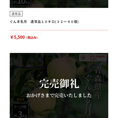
通常品
ぐんま名月 通常品１０キロ(３２〜４０個)
￥5,500
（税込み）