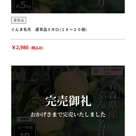
通常品
ぐんま名月 通常品５キロ(１６〜２０個)
￥2,980
（税込み）