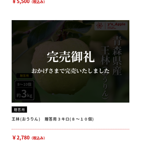
￥5,500
（税込み）
贈答用
王林(おうりん) 贈答用３キロ(８〜１０個)
￥2,780
（税込み）