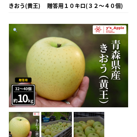
きおう(黄王) 贈答用１０キロ(３２〜４０個)